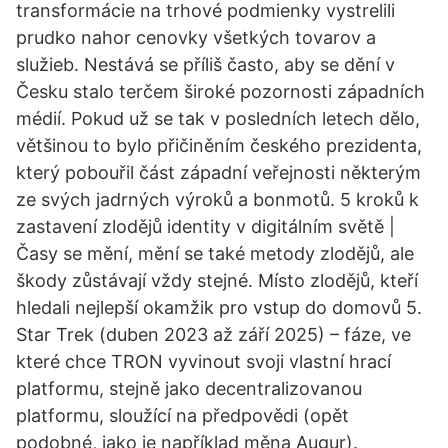
transformácie na trhové podmienky vystrelili
prudko nahor cenovky všetkých tovarov a
služieb. Nestává se příliš často, aby se dění v
Česku stalo terčem široké pozornosti západních
médií. Pokud už se tak v posledních letech dělo,
většinou to bylo přičiněním českého prezidenta,
který pobouřil část západní veřejnosti některým
ze svých jadrných výroků a bonmotů. 5 kroků k
zastavení zlodějů identity v digitálním světě |
Časy se mění, mění se také metody zlodějů, ale
škody zůstávají vždy stejné. Místo zlodějů, kteří
hledali nejlepší okamžik pro vstup do domovů 5.
Star Trek (duben 2023 až září 2025) – fáze, ve
které chce TRON vyvinout svoji vlastní hrací
platformu, stejně jako decentralizovanou
platformu, sloužící na předpovědi (opět
podobné, jako je například měna Augur).