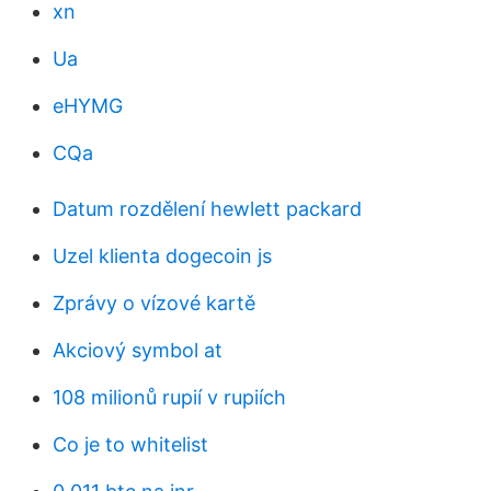
xn
Ua
eHYMG
CQa
Datum rozdělení hewlett packard
Uzel klienta dogecoin js
Zprávy o vízové ​​kartě
Akciový symbol at
108 milionů rupií v rupiích
Co je to whitelist