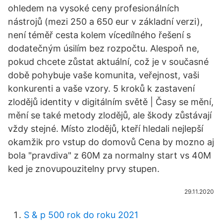
ohledem na vysoké ceny profesionálních
nástrojů (mezi 250 a 650 eur v základní verzi),
není téměř cesta kolem vícedílného řešení s
dodatečným úsilím bez rozpočtu. Alespoň ne,
pokud chcete zůstat aktuální, což je v současné
době pohybuje vaše komunita, veřejnost, vaši
konkurenti a vaše vzory. 5 kroků k zastavení
zlodějů identity v digitálním světě | Časy se mění,
mění se také metody zlodějů, ale škody zůstávají
vždy stejné. Místo zlodějů, kteří hledali nejlepší
okamžik pro vstup do domovů Cena by mozno aj
bola "pravdiva" z 60M za normalny start vs 40M
ked je znovupouzitelny prvy stupen.
29.11.2020
S & p 500 rok do roku 2021