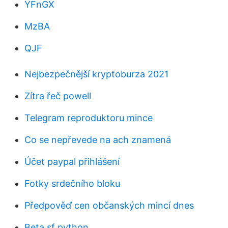
YFnGX
MzBA
QJF
Nejbezpečnější kryptoburza 2021
Zítra řeč powell
Telegram reproduktoru mince
Co se nepřevede na ach znamená
Účet paypal přihlášení
Fotky srdečního bloku
Předpověď cen občanských mincí dnes
Beta sf python