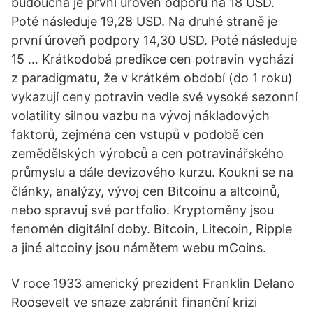
budoucna je první úroveň odporu na 18 USD.
Poté následuje 19,28 USD. Na druhé straně je
první úroveň podpory 14,30 USD. Poté následuje
15 … Krátkodobá predikce cen potravin vychází
z paradigmatu, že v krátkém období (do 1 roku)
vykazují ceny potravin vedle své vysoké sezonní
volatility silnou vazbu na vývoj nákladových
faktorů, zejména cen vstupů v podobě cen
zemědělských výrobců a cen potravinářského
průmyslu a dále devizového kurzu. Koukni se na
články, analýzy, vývoj cen Bitcoinu a altcoinů,
nebo spravuj své portfolio. Kryptoměny jsou
fenomén digitální doby. Bitcoin, Litecoin, Ripple
a jiné altcoiny jsou námětem webu mCoins.
V roce 1933 americký prezident Franklin Delano
Roosevelt ve snaze zabránit finanční krizi