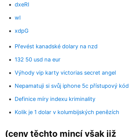
dxeRI
wI
xdpG
Převést kanadské dolary na nzd
132 50 usd na eur
Výhody vip karty victorias secret angel
Nepamatuji si svůj iphone 5c přístupový kód
Definice míry indexu kriminality
Kolik je 1 dolar v kolumbijských penězích
(ceny těchto mincí však již