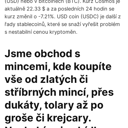
(USD) nebo v bitcoinech (BTC). Kurz Cosmos je
aktuálně 22.33 $ a za posledních 24 hodin se
kurz změnil o -7.21%. USD coin (USDC) je další z
řady stablecoinů, které se snaží vyřešit problém
s nestabilní cenou kryptoměn.
Jsme obchod s
mincemi, kde koupíte
vše od zlatých či
stříbrných mincí, přes
dukáty, tolary až po
groše či krejcary.