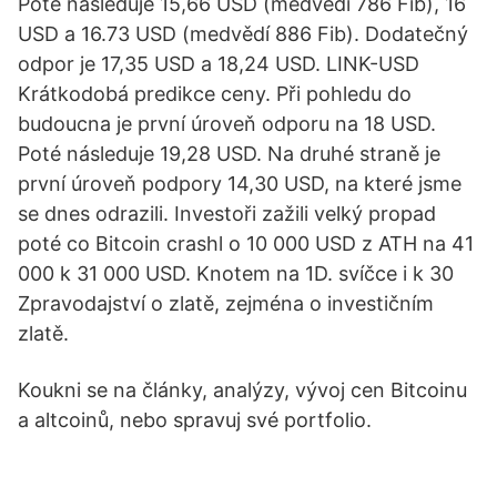
Poté následuje 15,66 USD (medvědí 786 Fib), 16
USD a 16.73 USD (medvědí 886 Fib). Dodatečný
odpor je 17,35 USD a 18,24 USD. LINK-USD
Krátkodobá predikce ceny. Při pohledu do
budoucna je první úroveň odporu na 18 USD.
Poté následuje 19,28 USD. Na druhé straně je
první úroveň podpory 14,30 USD, na které jsme
se dnes odrazili. Investoři zažili velký propad
poté co Bitcoin crashl o 10 000 USD z ATH na 41
000 k 31 000 USD. Knotem na 1D. svíčce i k 30
Zpravodajství o zlatě, zejména o investičním
zlatě.
Koukni se na články, analýzy, vývoj cen Bitcoinu
a altcoinů, nebo spravuj své portfolio.