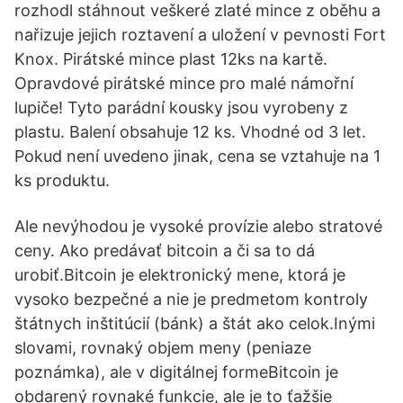
rozhodl stáhnout veškeré zlaté mince z oběhu a
nařizuje jejich roztavení a uložení v pevnosti Fort
Knox. Pirátské mince plast 12ks na kartě.
Opravdové pirátské mince pro malé námořní
lupiče! Tyto parádní kousky jsou vyrobeny z
plastu. Balení obsahuje 12 ks. Vhodné od 3 let.
Pokud není uvedeno jinak, cena se vztahuje na 1
ks produktu.
Ale nevýhodou je vysoké provízie alebo stratové
ceny. Ako predávať bitcoin a či sa to dá
urobiť.Bitcoin je elektronický mene, ktorá je
vysoko bezpečné a nie je predmetom kontroly
štátnych inštitúcií (bánk) a štát ako celok.Inými
slovami, rovnaký objem meny (peniaze
poznámka), ale v digitálnej formeBitcoin je
obdarený rovnaké funkcie, ale je to ťažšie