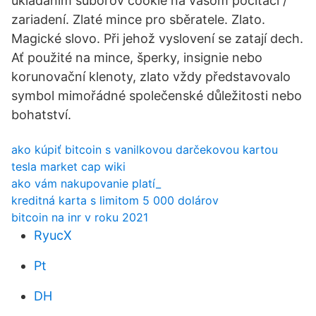
ukladaním súborov cookie na vašom počítači /
zariadení. Zlaté mince pro sběratele. Zlato.
Magické slovo. Při jehož vyslovení se zatají dech.
Ať použité na mince, šperky, insignie nebo
korunovační klenoty, zlato vždy představovalo
symbol mimořádné společenské důležitosti nebo
bohatství.
ako kúpiť bitcoin s vanilkovou darčekovou kartou
tesla market cap wiki
ako vám nakupovanie platí_
kreditná karta s limitom 5 000 dolárov
bitcoin na inr v roku 2021
RyucX
Pt
DH