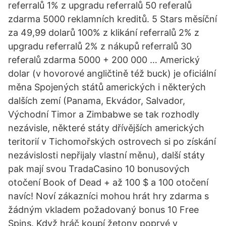
referralů 1% z upgradu referralů 50 referalů
zdarma 5000 reklamních kreditů. 5 Stars měsíční
za 49,99 dolarů 100% z klikání referralů 2% z
upgradu referralů 2% z nákupů referralů 30
referalů zdarma 5000 + 200 000 … Americký
dolar (v hovorové angličtině též buck) je oficiální
měna Spojených států amerických i některých
dalších zemí (Panama, Ekvádor, Salvador,
Východní Timor a Zimbabwe se tak rozhodly
nezávisle, některé státy dřívějších amerických
teritorií v Tichomořských ostrovech si po získání
nezávislosti nepřijaly vlastní měnu), další státy
pak mají svou TradaCasino 10 bonusových
otočení Book of Dead + až 100 $ a 100 otočení
navíc! Noví zákazníci mohou hrát hry zdarma s
žádným vkladem požadovaný bonus 10 Free
Spins. Když hráč koupí žetony poprvé v