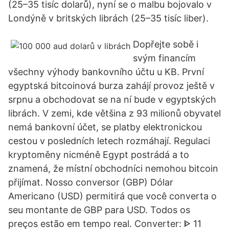
(25–35 tisíc dolarů), nyní se o malbu bojovalo v
Londýně v britských librách (25–35 tisíc liber).
Dopřejte sobě i
svým financím
všechny výhody bankovního účtu u KB. První
egyptská bitcoinová burza zahájí provoz ještě v
srpnu a obchodovat se na ní bude v egyptských
librách. V zemi, kde většina z 93 milionů obyvatel
nemá bankovní účet, se platby elektronickou
cestou v posledních letech rozmáhají. Regulaci
kryptoměny nicméně Egypt postrádá a to
znamená, že místní obchodníci nemohou bitcoin
přijímat. Nosso conversor (GBP) Dólar
Americano (USD) permitirá que você converta o
seu montante de GBP para USD. Todos os
preços estão em tempo real. Converter: ᐈ 11