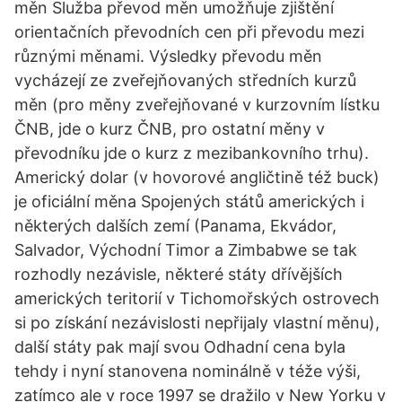
měn Služba převod měn umožňuje zjištění
orientačních převodních cen při převodu mezi
různými měnami. Výsledky převodu měn
vycházejí ze zveřejňovaných středních kurzů
měn (pro měny zveřejňované v kurzovním lístku
ČNB, jde o kurz ČNB, pro ostatní měny v
převodníku jde o kurz z mezibankovního trhu).
Americký dolar (v hovorové angličtině též buck)
je oficiální měna Spojených států amerických i
některých dalších zemí (Panama, Ekvádor,
Salvador, Východní Timor a Zimbabwe se tak
rozhodly nezávisle, některé státy dřívějších
amerických teritorií v Tichomořských ostrovech
si po získání nezávislosti nepřijaly vlastní měnu),
další státy pak mají svou Odhadní cena byla
tehdy i nyní stanovena nominálně v téže výši,
zatímco ale v roce 1997 se dražilo v New Yorku v