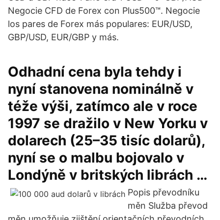
Negocie CFD de Forex con Plus500™. Negocie
los pares de Forex más populares: EUR/USD,
GBP/USD, EUR/GBP y más.
Odhadní cena byla tehdy i
nyní stanovena nominálně v
téže výši, zatímco ale v roce
1997 se dražilo v New Yorku v
dolarech (25–35 tisíc dolarů),
nyní se o malbu bojovalo v
Londýně v britských librách …
Popis převodníku
měn Služba převod
měn umožňuje zjištění orientačních převodních