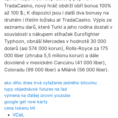
TradaCasino, nový hráč obdrží obří bonus 100%
až 100 $.; K dispozici jsou i další dva bonusy na
druhém i třetím ložisku at TradaCasino. Výpis ze
seznamu darů, které Turkí a jeho rodina dostali v
souvislosti s nákupem stíhaček Eurofighter
Typhoon, obnáší Mercedes v hodnotě 30 000
dolarů (asi 574 000 korun), Rolls-Royce za 175
000 liber (zhruba 5,5 milionu korun) a dále
dovolené v mexickém Cancúnu (41 000 liber),
Coloradu (99 000 liber) a Miláně (56 000 liber).
ako dlho dnes trvá vyťaženie jedného bitcoinu
typy objednávok futures na ľad
výmena na ďalšej úrovni youtube
google get now karty
cena tokenu thl
VCeL