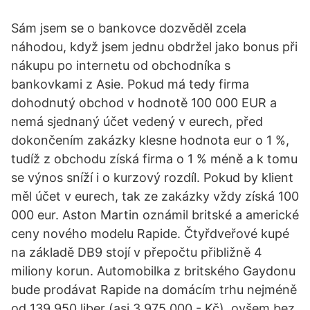
Sám jsem se o bankovce dozvěděl zcela
náhodou, když jsem jednu obdržel jako bonus při
nákupu po internetu od obchodníka s
bankovkami z Asie. Pokud má tedy firma
dohodnutý obchod v hodnotě 100 000 EUR a
nemá sjednaný účet vedený v eurech, před
dokončením zakázky klesne hodnota eur o 1 %,
tudíž z obchodu získá firma o 1 % méně a k tomu
se výnos sníží i o kurzový rozdíl. Pokud by klient
měl účet v eurech, tak ze zakázky vždy získá 100
000 eur. Aston Martin oznámil britské a americké
ceny nového modelu Rapide. Čtyřdveřové kupé
na základě DB9 stojí v přepočtu přibližně 4
miliony korun. Automobilka z britského Gaydonu
bude prodávat Rapide na domácím trhu nejméně
od 139.950 liber (asi 3.975.000,- Kč), ovšem bez