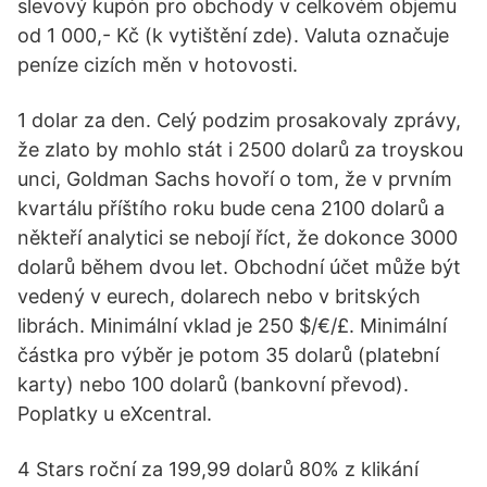
slevový kupón pro obchody v celkovém objemu
od 1 000,- Kč (k vytištění zde). Valuta označuje
peníze cizích měn v hotovosti.
1 dolar za den. Celý podzim prosakovaly zprávy,
že zlato by mohlo stát i 2500 dolarů za troyskou
unci, Goldman Sachs hovoří o tom, že v prvním
kvartálu příštího roku bude cena 2100 dolarů a
někteří analytici se nebojí říct, že dokonce 3000
dolarů během dvou let. Obchodní účet může být
vedený v eurech, dolarech nebo v britských
librách. Minimální vklad je 250 $/€/£. Minimální
částka pro výběr je potom 35 dolarů (platební
karty) nebo 100 dolarů (bankovní převod).
Poplatky u eXcentral.
4 Stars roční za 199,99 dolarů 80% z klikání