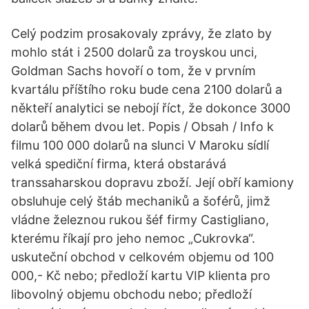
Celý podzim prosakovaly zprávy, že zlato by
mohlo stát i 2500 dolarů za troyskou unci,
Goldman Sachs hovoří o tom, že v prvním
kvartálu příštího roku bude cena 2100 dolarů a
někteří analytici se nebojí říct, že dokonce 3000
dolarů během dvou let. Popis / Obsah / Info k
filmu 100 000 dolarů na slunci V Maroku sídlí
velká spediční firma, která obstarává
transsaharskou dopravu zboží. Její obří kamiony
obsluhuje celý štáb mechaniků a šoférů, jimž
vládne železnou rukou šéf firmy Castigliano,
kterému říkají pro jeho nemoc „Cukrovka“.
uskuteční obchod v celkovém objemu od 100
000,- Kč nebo; předloží kartu VIP klienta pro
libovolný objemu obchodu nebo; předloží