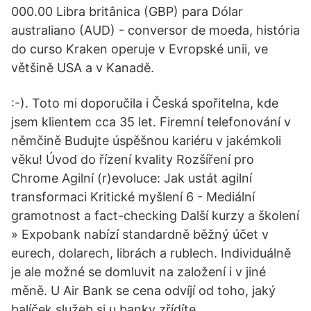
000.00 Libra britânica (GBP) para Dólar
australiano (AUD) - conversor de moeda, história
do curso Kraken operuje v Evropské unii, ve
většině USA a v Kanadě.
:-). Toto mi doporučila i Česká spořitelna, kde
jsem klientem cca 35 let. Firemní telefonování v
němčině Budujte úspěšnou kariéru v jakémkoli
věku! Úvod do řízení kvality Rozšíření pro
Chrome Agilní (r)evoluce: Jak ustát agilní
transformaci Kritické myšlení 6 - Mediální
gramotnost a fact-checking Další kurzy a školení
» Expobank nabízí standardně běžný účet v
eurech, dolarech, librách a rublech. Individuálně
je ale možné se domluvit na založení i v jiné
měně. U Air Bank se cena odvíjí od toho, jaký
balíček služeb si u banky zřídíte.