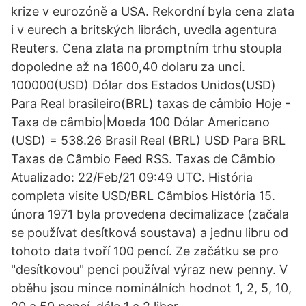
krize v eurozóně a USA. Rekordní byla cena zlata
i v eurech a britských librách, uvedla agentura
Reuters. Cena zlata na promptním trhu stoupla
dopoledne až na 1600,40 dolaru za unci.
100000(USD) Dólar dos Estados Unidos(USD)
Para Real brasileiro(BRL) taxas de câmbio Hoje -
Taxa de câmbio|Moeda 100 Dólar Americano
(USD) = 538.26 Brasil Real (BRL) USD Para BRL
Taxas de Câmbio Feed RSS. Taxas de Câmbio
Atualizado: 22/Feb/21 09:49 UTC. História
completa visite USD/BRL Câmbios História 15.
února 1971 byla provedena decimalizace (začala
se používat desítková soustava) a jednu libru od
tohoto data tvoří 100 pencí. Ze začátku se pro
"desítkovou" penci používal výraz new penny. V
oběhu jsou mince nominálních hodnot 1, 2, 5, 10,