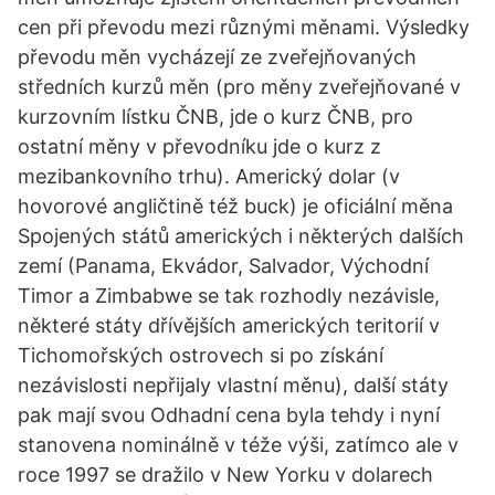
cen při převodu mezi různými měnami. Výsledky
převodu měn vycházejí ze zveřejňovaných
středních kurzů měn (pro měny zveřejňované v
kurzovním lístku ČNB, jde o kurz ČNB, pro
ostatní měny v převodníku jde o kurz z
mezibankovního trhu). Americký dolar (v
hovorové angličtině též buck) je oficiální měna
Spojených států amerických i některých dalších
zemí (Panama, Ekvádor, Salvador, Východní
Timor a Zimbabwe se tak rozhodly nezávisle,
některé státy dřívějších amerických teritorií v
Tichomořských ostrovech si po získání
nezávislosti nepřijaly vlastní měnu), další státy
pak mají svou Odhadní cena byla tehdy i nyní
stanovena nominálně v téže výši, zatímco ale v
roce 1997 se dražilo v New Yorku v dolarech