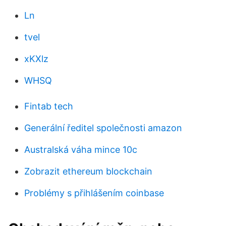
Ln
tvel
xKXlz
WHSQ
Fintab tech
Generální ředitel společnosti amazon
Australská váha mince 10c
Zobrazit ethereum blockchain
Problémy s přihlášením coinbase