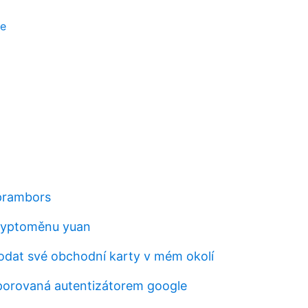
je
prambors
kryptoměnu yuan
dat své obchodní karty v mém okolí
porovaná autentizátorem google