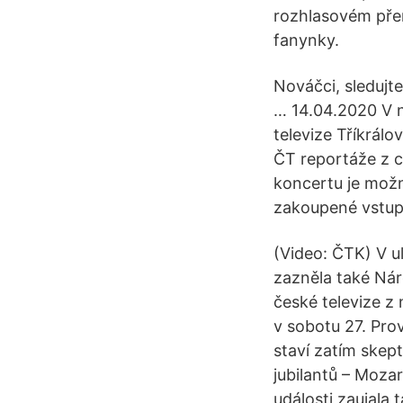
rozhlasovém přen
fanynky.
Nováčci, sledujt
… 14.04.2020 V n
televize Tříkrálo
ČT reportáže z c
koncertu je možn
zakoupené vstupe
(Video: ČTK) V u
zazněla také Nár
české televize z
v sobotu 27. Pro
staví zatím skept
jubilantů – Moza
události zaujala