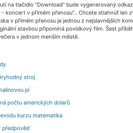
nutí na tlačidlo "Download" bude vygenerovaný odkaz
1 - koncert v přímém přenosu".. Chcete stiahnúť len z
ka v přímém přenosu je jednou z nejslavnějších ko
iginální stavbou připomíná povídkový film. Šest příb
ečera v jednom menším městě.
xdy
ryhodný stroj
malinovou pí
vná počtu amerických dolarů
řevodu kurzu matematika
nr předpověď