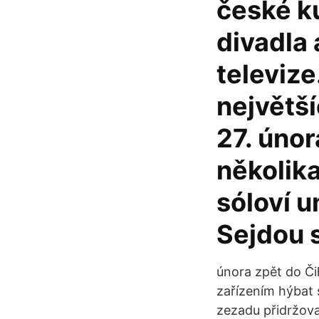
české k
divadla
televize
největší
27. únor
několik
sóloví u
Sejdou s
února zpět do Čih
zařízením hýbat 
zezadu přidržova