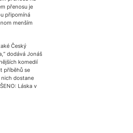
ém přenosu je
ou připomíná
jednom menším
 také Český
va,“ dodává Jonáš
nějších komedií
t příběhů se
 nich dostane
UŠENO: Láska v