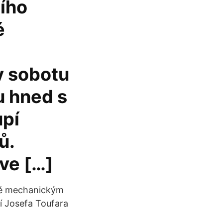
ího
é
z
 v sobotu
u hned s
upí
ů.
 ve […]
ajně mechanickým
ní Josefa Toufara