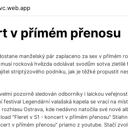
fvc.web.app
t v přímém přenosu
 dostane manželský pár zaplaceno za sex v přímém r
 musí rocková hvězda odolávat svodům sotva zletilé 
ajitel striptýzového podniku, jak je těžké propustit 
velmi pozorně sledován odborníky i laickou veřejností
í festival Legendární valašská kapela se vrací na mís
 rozhlasu Ostrava, kde nedávno natočila své nové a
oad "Fleret v S1 - koncert v přímém přenosu" Stiahni
oncert v přímém přenosu" priamo z youtube. Stačí zvo