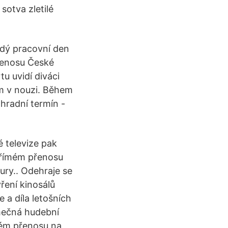
otva zletilé
ždý pracovní den
řenosu České
u uvidí diváci
em v nouzi. Během
hradní termín -
 televize pak
přímém přenosu
ury.. Odehraje se
ření kinosálů
 a díla letošních
imečná hudební
mém přenosu na