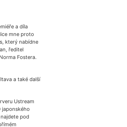
miéře a díla
elice mne proto
s, který nabídne
n, ředitel
 Norma Fostera.
tava a také další
serveru Ustream
00 japonského
 najdete pod
 přímém