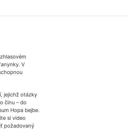
ozhlasovém
fanynky. V
neschopnou
, jejichž otázky
to činu – do
lbum Hopa bejbe.
te si video
liť požadovaný