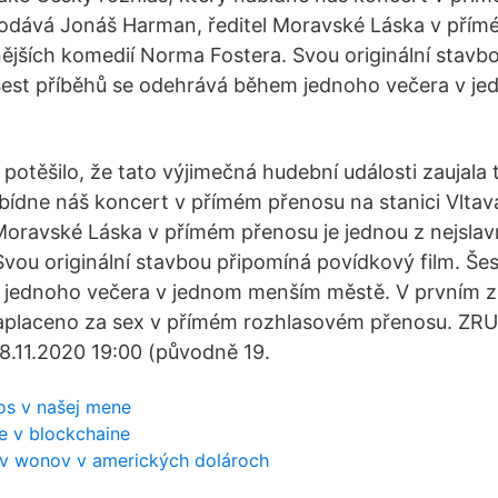
 dodává Jonáš Harman, ředitel Moravské Láska v přím
nějších komedií Norma Fostera. Svou originální stavb
 Šest příběhů se odehrává během jednoho večera v 
 potěšilo, že tato výjimečná hudební události zaujala
abídne náš koncert v přímém přenosu na stanici Vlta
Moravské Láska v přímém přenosu je jednou z nejslav
vou originální stavbou připomíná povídkový film. Šes
jednoho večera v jednom menším městě. V prvním z
aplaceno za sex v přímém rozhlasovém přenosu. ZR
.11.2020 19:00 (původně 19.
os v našej mene
e v blockchaine
nov wonov v amerických dolároch