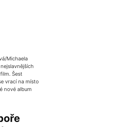
ová/Michaela
nejslavnějších
film. Šest
e vrací na místo
vé nové album
poře