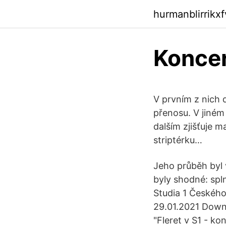
hurmanblirrikx
Koncer
V prvním z nich
přenosu. V jiném
dalším zjišťuje m
striptérku…
Jeho průběh byl 
byly shodné: spln
Studia 1 Českého
29.01.2021 Downl
"Fleret v S1 - k