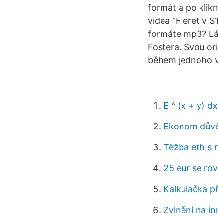
formát a po klik
videa "Fleret v S
formáte mp3? Lás
Fostera. Svou or
během jednoho v
E ^ (x + y) d
Ekonom důvě
Těžba eth s 
25 eur se ro
Kalkulačka p
Zvlnění na i