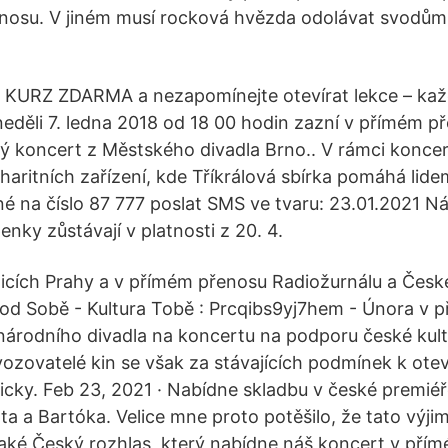
osu. V jiném musí rocková hvězda odolávat svodům s
e KURZ ZDARMA a nezapomínejte otevírat lekce – ka
eděli 7. ledna 2018 od 18 00 hodin zazní v přímém p
vý koncert z Městského divadla Brno.. V rámci koncert
haritních zařízení, kde Tříkrálová sbírka pomáhá lid
é na číslo 87 777 poslat SMS ve tvaru: 23.01.2021 Ná
nky zůstávají v platnosti z 20. 4.
licích Prahy a v přímém přenosu Radiožurnálu a České
od Sobě - Kultura Tobě : Prcqibs9yj7hem - Února v 
 národního divadla na koncertu na podporu české kult
vozovatelé kin se však za stávajících podmínek k otev
icky. Feb 23, 2021 · Nabídne skladbu v české premiéře
rta a Bartóka. Velice mne proto potěšilo, že tato výj
 také Český rozhlas, který nabídne náš koncert v pří