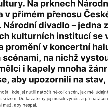
ultury. Na prknech Národn
 a v přímém přenosu Česk
. Národní divadlo – jedna 
ch kulturních institucí se
a promění v koncertní hal
a scénami, na nichž vysto
mělci i kapely mnoha žánr
e, aby upozornili na stav,
ošti, kde jej nutili natočit několik scén, jak měl úd
s křížem. Do kazatelny jej museli vynést a při natáče
l muž, aby nespal.