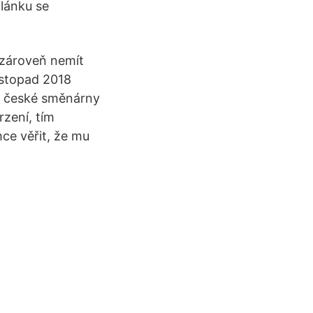
článku se
 zároveň nemít
listopad 2018
 u české směnárny
rzení, tím
mce věřit, že mu