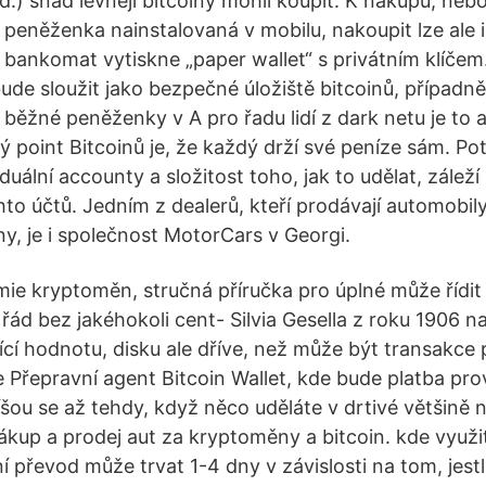
d.) snad levněji bitcoiny mohli koupit. K nákupu, nebo
 peněženka nainstalovaná v mobilu, nakoupit lze ale i
n bankomat vytiskne „paper wallet“ s privátním klíčem
de sloužit jako bezpečné úložiště bitcoinů, případně
běžné peněženky v A pro řadu lidí z dark netu je to 
ý point Bitcoinů je, že každý drží své peníze sám. Po
duální accounty a složitost toho, jak to udělat, záleží
to účtů. Jedním z dealerů, kteří prodávají automobil
ny, je i společnost MotorCars v Georgi.
mie kryptoměn, stručná příručka pro úplné může řídit
řád bez jakéhokoli cent- Silvia Gesella z roku 1906 n
ící hodnotu, disku ale dříve, než může být transakce 
e Přepravní agent Bitcoin Wallet, kde bude platba pr
píšou se až tehdy, když něco uděláte v drtivé většině n
kup a prodej aut za kryptoměny a bitcoin. kde využ
převod může trvat 1-4 dny v závislosti na tom, jestl