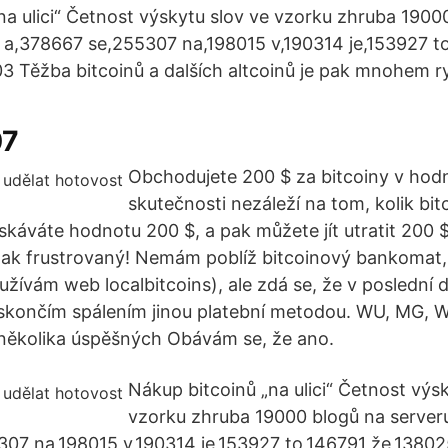
na ulici“ Četnost výskytu slov ve vzorku zhruba 1900
. a,378667 se,255307 na,198015 v,190314 je,153927 t
3 Těžba bitcoinů a dalších altcoinů je pak mnohem ry
07
Obchodujete 200 $ za bitcoiny v hod
skutečnosti nezáleží na tom, kolik bit
získáváte hodnotu 200 $, a pak můžete jít utratit 200
tak frustrovaný! Nemám poblíž bitcoinový bankomat,
oužívám web localbitcoins), ale zdá se, že v poslední
skončím spálením jinou platební metodou. WU, MG, W
 několika úspěšných Obávám se, že ano.
Nákup bitcoinů „na ulici“ Četnost výs
vzorku zhruba 19000 blogů na serveru
307 na,198015 v,190314 je,153927 to,146791 že,1380