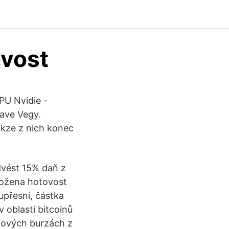
ovost
GPU Nvidie -
rave Vegy.
takze z nich konec
dvést 15% daň z
ložena hotovost
upřesní, částka
v oblasti bitcoinů
tových burzách z