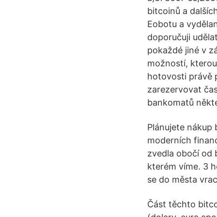
bitcoinů a další
Eobotu a vyděla
doporučuji udělat
pokaždé jiné v z
možností, kterou
hotovosti právě p
zarezervovat čas
bankomatů někte
Plánujete nákup 
moderních financí
zvedla obočí od 
kterém víme. 3 h
se do města vrací
Část těchto bitc