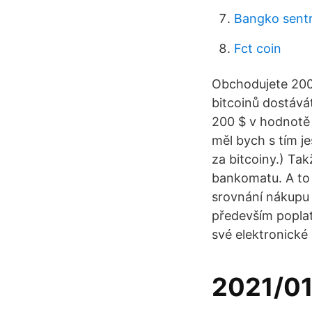
Bangko sentra
Fct coin
Obchodujete 200 
bitcoinů dostávát
200 $ v hodnotě 
měl bych s tím je
za bitcoiny.) Ta
bankomatu. A to 
srovnání nákupu 
především poplat
své elektronické
2021/0