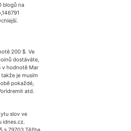
0 blogů na
o,146791
chlejší.
notě 200 $. Ve
coinů dostáváte,
 $ v hodnotě Mar
 takže je musím
 době pokaždé,
orldremit atd.
kytu slov ve
 idnes.cz.
25 s,79703 Těžba