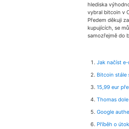
hlediska výhodno
vybral bitcoin v
Předem děkuji za
kupujících, se m
samozřejmě do bi
Jak načíst e
Bitcoin stále 
15,99 eur př
Thomas dole 
Google authe
Příběh o úto