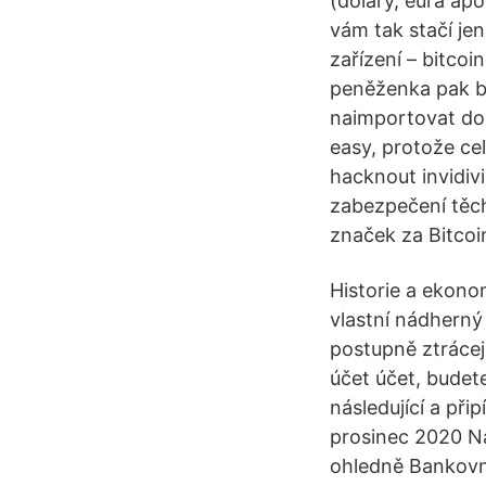
(dolary, eura apo
vám tak stačí jen
zařízení – bitcoi
peněženka pak bu
naimportovat do 
easy, protože cel
hacknout invidivi
zabezpečení těch
značek za Bitcoi
Historie a ekono
vlastní nádherný 
postupně ztrácej
účet účet, budet
následující a při
prosinec 2020 Ná
ohledně Bankovní 