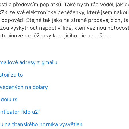
sti a především poplatků. Také bych rád věděl, jak 
 CZK ze své elektronické peněženky, které jsem nakou
 odpověď. Stejně tak jako na straně prodávajících, ta
ůžou vyskytnout nepoctiví lidé, kteří vezmou hotovost
tcoinové peněženky kupujícího nic nepošlou.
-mailové adresy z gmailu
stojí za to
evedených na dolary
dolu rs
nticator fido u2f
ku na titanského horníka vysvětlen