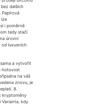
 prodeji bitcoinů
 bez dalších
. Papírová
 lze
asi i poměrně
tom tedy stačí
 na úrovni
y od luxusních
 sama a vytvořit
a hotovost
připsána na váš
ovedena znovu, je
eplatí. 8.
it kryptoměny
i Varianta, kdy