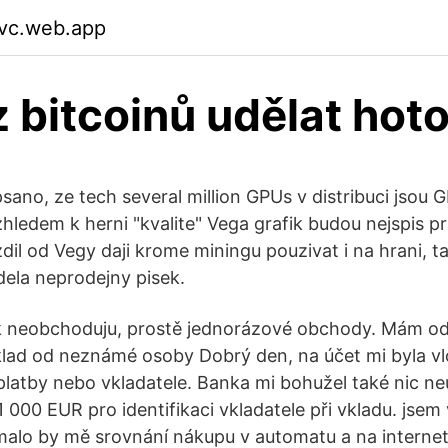
fvc.web.app
 bitcoinů udělat hot
sano, ze tech several million GPUs v distribuci jsou 
zhledem k herni "kvalite" Vega grafik budou nejspis p
dil od Vegy daji krome miningu pouzivat i na hrani, 
ela neprodejny pisek.
nak neobchoduju, prostě jednorázové obchody. Mám o
klad od neznámé osoby Dobrý den, na účet mi byla v
 platby nebo vkladatele. Banka mi bohužel také nic ne
1 000 EUR pro identifikaci vkladatele při vkladu. jsem 
malo by mě srovnání nákupu v automatu a na interne