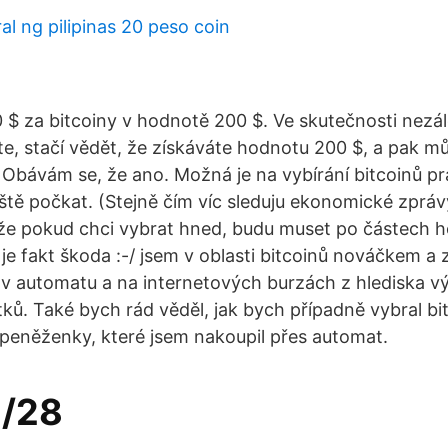
l ng pilipinas 20 peso coin
$ za bitcoiny v hodnotě 200 $. Ve skutečnosti nezále
e, stačí vědět, že získáváte hodnotu 200 $, a pak může
Obávám se, že ano. Možná je na vybírání bitcoinů prá
ště počkat. (Stejně čím víc sleduju ekonomické zprávy
kže pokud chci vybrat hned, budu muset po částech 
je fakt škoda :-/ jsem v oblasti bitcoinů nováčkem a 
v automatu a na internetových burzách z hlediska v
ků. Také bych rád věděl, jak bych případně vybral bi
 peněženky, které jsem nakoupil přes automat.
1/28