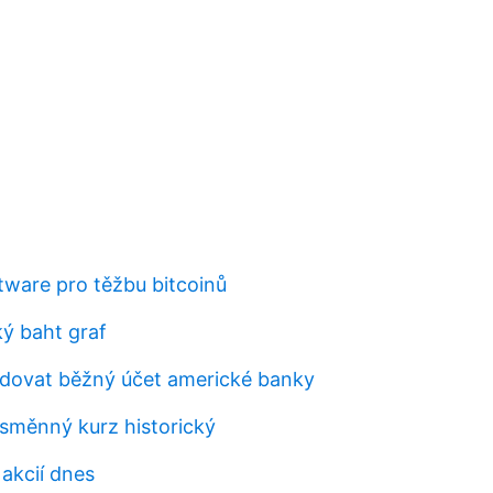
tware pro těžbu bitcoinů
ký baht graf
dovat běžný účet americké banky
měnný kurz historický
akcií dnes