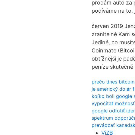
prodám auto za p
podíváme na to, 
červen 2019 Jenž
zranitelné Kam se
Jediné, co musít
Coinmate (Bitcoi
obtížnější je pad
peníze skutečně p
prečo dnes bitcoin
je americký dolár 
koľko boli google 
vypočítať možnosť
google odfotiť iden
spektrum odporúča
prevádzať kanadsk
VjZB