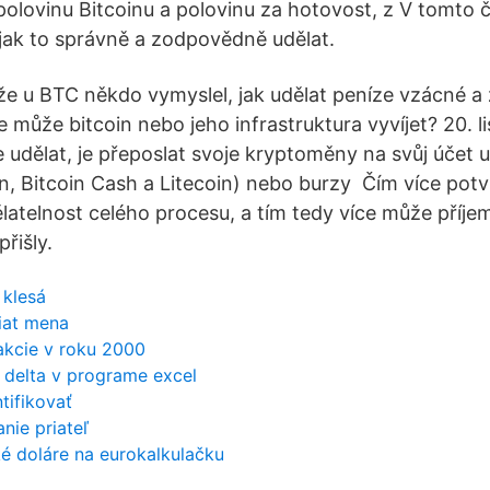
olovinu Bitcoinu a polovinu za hotovost, z V tomto 
jak to správně a zodpovědně udělat.
e u BTC někdo vymyslel, jak udělat peníze vzácné a
 může bitcoin nebo jeho infrastruktura vyvíjet? 20. 
e udělat, je přeposlat svoje kryptoměny na svůj účet
n, Bitcoin Cash a Litecoin) nebo burzy Čím více potv
ělatelnost celého procesu, a tím tedy více může příje
řišly.
 klesá
fiat mena
akcie v roku 2000
 delta v programe excel
tifikovať
nie priateľ
é doláre na eurokalkulačku