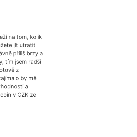
ží na tom, kolik
te jít utratit
vně příliš brzy a
, tím jsem radši
hotově z
zajímalo by mě
ýhodnosti a
tcoin v CZK ze