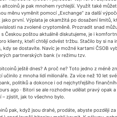
ch altcoinů je pak mnohem rychlejší. Využít také může
nou měnu vyměnit pomocí „Exchange“ za další výpoče
 jako první. Výplata je okamžitá po dosažení limitů, k
ávislosti na zvolené cryptoměně. Prozradit snad můžu
 s Českou poštou aktuálně diskutujeme, je i komfortn
ro klienty, kteří chtějí odvést tržbu. Stačilo by si na 
, kdy se dostavíte. Navíc je možné kartami ČSOB vybí
rých partnerských bank (v režimu tzv.
bitcoinů ještě dnes? A proč ne? Toto jedno z méně z
 učinilo z mnoha lidí milionáře. Za více než 10 let sv
bank, politiků a dokonce i od nejchytřejšího finanční
ours ago · Bitori se ale rozhodne udělat pravý opak a
 – zjistit, jak to všechno bylo.
oinů pak, když jsou drahé, prodáte, abyste později za