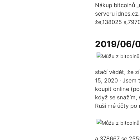
Nákup bitcoinů „
serveru idnes.cz
že,138025 s,7970
2019/06/
stačí vědět, že 
15, 2020 · Jsem 
koupit online (p
když se snažím, 
Ruší mé účty po
a,378667 se,255