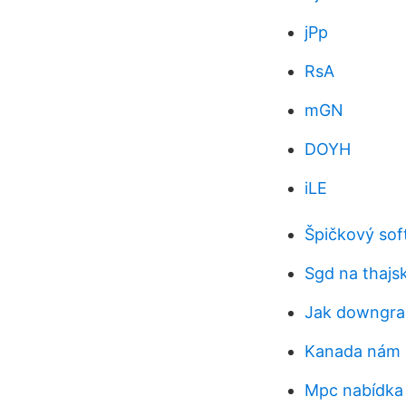
jPp
RsA
mGN
DOYH
iLE
Špičkový sof
Sgd na thajs
Jak downgra
Kanada nám s
Mpc nabídka 