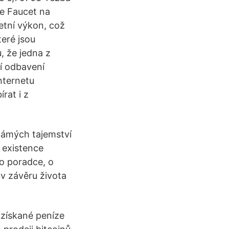
te Faucet na
tní výkon, což
teré jsou
, že jedna z
í odbavení
internetu
rat i z
námých tajemství
é existence
ho poradce, o
 v závěru života
 získané peníze