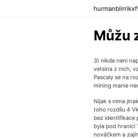
hurmanblirrikx
Můžu z
3) nikde neni nap
vetsina z nich, v
Pascaly se na roz
mining manie ned
Nijak s nima ji
toho rozdílu 4 V
bez identifikace
byla pod hranicí 
nováčkem a zají